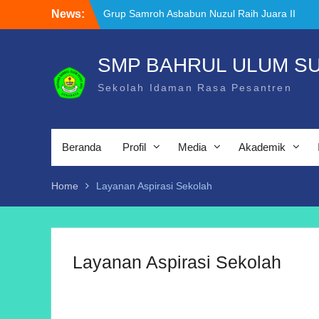
Skip
News:
Grup Samroh Asbabun Nuzul Raih Juara II
to
Festival Banjari & Samroh
content
Dukungan Transformasi Digital
Pendidikan: SMP Bahrul Ulum Terima
SMP BAHRUL ULUM S
Bantuan Interactive Flat Panel (IFP)
Sekolah Idaman Rasa Pesantren
Murid SMP Bahrul Ulum Surabaya Raih
Juara III Sketch Competition di UKDC,
Tunjukkan Nilai Toleransi dan Kreativitas
Beranda
Profil
Media
Akademik
Home
Layanan Aspirasi Sekolah
Layanan Aspirasi Sekolah
S