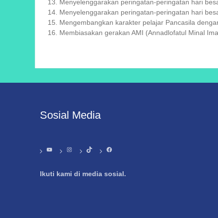
Menyelenggarakan peringatan-peringatan hari bes
Menyelenggarakan peringatan-peringatan hari besa
Mengembangkan karakter pelajar Pancasila dengan 
Membiasakan gerakan AMI (Annadlofatul Minal Ima
Sosial Media
YouTube
Instagram
TikTok
Facebook
Ikuti kami di media sosial.