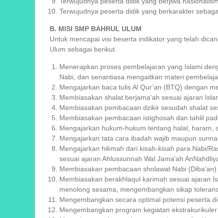
Terwujudnya peserta didik yang berjiwa nasionalism
Terwujudnya peserta didik yang berkarakter seba
B. MISI SMP BAHRUL ULUM
Untuk mencapai visi beserta indikator yang telah d
Ulum sebagai berikut.
Menerapkan proses pembelajaran yang Islami deng
Nabi, dan senantiasa mengaitkan materi pembelaj
Mengajarkan baca tulis Al Qur’an (BTQ) dengan m
Membiasakan shalat berjama’ah sesuai ajaran Isl
Membiasakan pembacaan dzikir sesudah shalat se
Membiasakan pembacaan istighosah dan tahlil pad
Mengajarkan hukum-hukum tentang halal, haram, s
Mengajarkan tata cara ibadah wajib maupun sunna
Mengajarkan hikmah dari kisah-kisah para Nabi/Ra
sesuai ajaran Ahlussunnah Wal Jama’ah AnNahdliy
Membiasakan pembacaan sholawat Nabi (Diba’an) p
Membiasakan berakhlaqul karimah sesuai ajaran I
menolong sesama, mengembangkan sikap toleransi,
Mengembangkan secara optimal potensi peserta di
Mengembangkan program kegiatan ekstrakurikuler