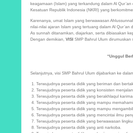
keagamaan (Islam) yang terkandung dalam Al Qur’an
Kesatuan Republik Indonesia (NKRI) yang berkomit
Karenanya, umat Islam yang berwawasan Ahlussunnah 
nilai-nilai ajaran Islam yang tertuang dalam Al Qur’an 
As sunnah ditanamkan, diajarkan, serta dibiasakan k
Dengan demikian,
VISI
SMP Bahrul Ulum dirumuskan s
“Unggul Ber
Selanjutnya, visi SMP Bahrul Ulum dijabarkan ke dalam 
Terwujudnya peserta didik yang beriman dan bert
Terwujudnya peserta didik yang konsisten menjal
Terwujudnya peserta didik yang berakhlaqul karim
Terwujudnya peserta didik yang mampu memahami
Terwujudnya peserta didik yang mampu mengambil h
Terwujudnya peserta didik yang mencintai ilmu pe
Terwujudnya peserta didik yang berwawasan lingk
Terwujudnya peserta didik yang anti narkoba.