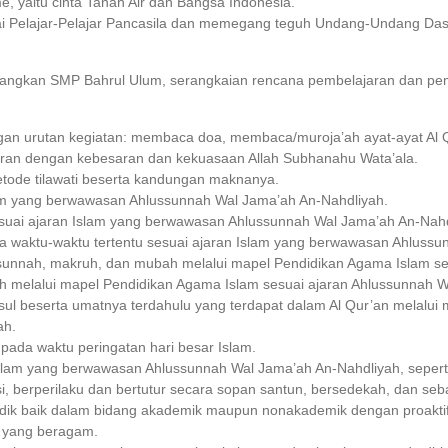
e, yaitu cinta Tanah Air dan Bangsa Indonesia.
gai Pelajar-Pelajar Pancasila dan memegang teguh Undang-Undang Das
icanangkan SMP Bahrul Ulum, serangkaian rencana pembelajaran dan p
an urutan kegiatan: membaca doa, membaca/muroja’ah ayat-ayat Al 
aran dengan kebesaran dan kekuasaan Allah Subhanahu Wata’ala.
etode tilawati beserta kandungan maknanya.
am yang berwawasan Ahlussunnah Wal Jama’ah An-Nahdliyah.
suai ajaran Islam yang berwawasan Ahlussunnah Wal Jama’ah An-Nahd
a waktu-waktu tertentu sesuai ajaran Islam yang berwawasan Ahlussu
unnah, makruh, dan mubah melalui mapel Pendidikan Agama Islam se
h melalui mapel Pendidikan Agama Islam sesuai ajaran Ahlussunnah W
sul beserta umatnya terdahulu yang terdapat dalam Al Qur’an melalui 
ah.
ada waktu peringatan hari besar Islam.
slam yang berwawasan Ahlussunnah Wal Jama’ah An-Nahdliyah, seper
 berperilaku dan bertutur secara sopan santun, bersedekah, dan seb
dik baik dalam bidang akademik maupun nonakademik dengan proaktif 
 yang beragam.