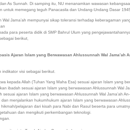
 dan As Sunnah. Di samping itu, NU menanamkan wawasan kebangsaan
men untuk memegang teguh Panacasila dan Undang-Undang Dasar 194
Wal Jama’ah mempunyai sikap toleransi terhadap keberagaman yang a
dan
epada para peserta didik di SMP Bahrul Ulum yang pengejawantahanny
ebagai berikut,
basis Ajaran Islam yang Berwawasan Ahlussunnah Wal Jama’ah A
indikator visi sebagai berikut.
akwa kepada Allah (Tuhan Yang Maha Esa) sesuai ajaran Islam yang 
ankan ibadah sesuai ajaran Islam yang berwawasan Ahlussunnah Wal J
ah sesuai ajaran Islam yang berwawasan Ahlussunnah Wal Jama’ah An-
 dan menjalankan hukumhukum ajaran Islam yang berwawasan Ahluss
ikmah/pelajaran dari kisah para Nabi dan Rasul beserta para umatny
ngetahuan dan mengikuti perkembangan teknologi.
ungan.