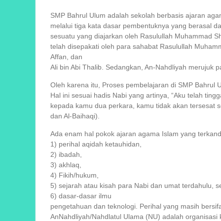
SMP Bahrul Ulum adalah sekolah berbasis ajaran aga
melalui tiga kata dasar pembentuknya yang berasal da
sesuatu yang diajarkan oleh Rasulullah Muhammad Sha
telah disepakati oleh para sahabat Rasulullah Muham
Affan, dan
Ali bin Abi Thalib. Sedangkan, An-Nahdliyah merujuk
Oleh karena itu, Proses pembelajaran di SMP Bahrul U
Hal ini sesuai hadis Nabi yang artinya, “Aku telah ting
kepada kamu dua perkara, kamu tidak akan tersesat s
dan Al-Baihaqi).
Ada enam hal pokok ajaran agama Islam yang terkandun
1) perihal aqidah ketauhidan,
2) ibadah,
3) akhlaq,
4) Fikih/hukum,
5) sejarah atau kisah para Nabi dan umat terdahulu, s
6) dasar-dasar ilmu
pengetahuan dan teknologi. Perihal yang masih bersif
AnNahdliyah/Nahdlatul Ulama (NU) adalah organisasi