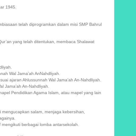
ar 1945.
embiasaan telah diprogramkan dalam misi SMP Bahrul
Qur’an yang telah ditentukan, membaca Shalawat
liyah.
nnah Wal Jama’ah AnNahdliyah.
suai ajaran Ahlussunnah Wal Jama’ah An-Nahdliyah.
al Jama’ah An-Nahdliyah.
mapel Pendidikan Agama Islam, atau mapel yang lain
ti mengucapkan salam, menjaga kebersihan,
againya.
mengikuti berbagai lomba antarsekolah.