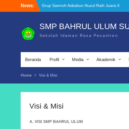
Skip
News:
Grup Samroh Asbabun Nuzul Raih Juara II
to
Festival Banjari & Samroh
content
Dukungan Transformasi Digital
Pendidikan: SMP Bahrul Ulum Terima
SMP BAHRUL ULUM S
Bantuan Interactive Flat Panel (IFP)
Sekolah Idaman Rasa Pesantren
Murid SMP Bahrul Ulum Surabaya Raih
Juara III Sketch Competition di UKDC,
Tunjukkan Nilai Toleransi dan Kreativitas
Beranda
Profil
Media
Akademik
Home
Visi & Misi
Visi & Misi
A. VISI SMP BAHRUL ULUM