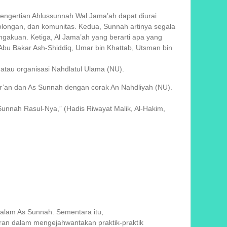
ngertian Ahlussunnah Wal Jama’ah dapat diurai
golongan, dan komunitas. Kedua, Sunnah artinya segala
gakuan. Ketiga, Al Jama’ah yang berarti apa yang
Abu Bakar Ash-Shiddiq, Umar bin Khattab, Utsman bin
atau organisasi Nahdlatul Ulama (NU).
Qur’an dan As Sunnah dengan corak An Nahdliyah (NU).
unnah Rasul-Nya,” (Hadis Riwayat Malik, Al-Hakim,
dalam As Sunnah. Sementara itu,
ran dalam mengejahwantakan praktik-praktik