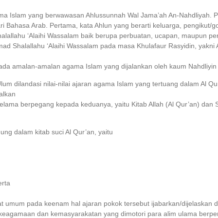
ma Islam yang berwawasan Ahlussunnah Wal Jama’ah An-Nahdliyah. Pe
ri Bahasa Arab. Pertama, kata Ahlun yang berarti keluarga, pengikut/
lallahu ‘Alaihi Wassalam baik berupa perbuatan, ucapan, maupun pen
mad Shalallahu ‘Alaihi Wassalam pada masa Khulafaur Rasyidin, yakni 
 pada amalan-amalan agama Islam yang dijalankan oleh kaum Nahdliyin 
lum dilandasi nilai-nilai ajaran agama Islam yang tertuang dalam Al 
galkan
elama berpegang kepada keduanya, yaitu Kitab Allah (Al Qur’an) dan S
g dalam kitab suci Al Qur’an, yaitu
erta
at umum pada keenam hal ajaran pokok tersebut ijabarkan/dijelaskan 
 keagamaan dan kemasyarakatan yang dimotori para alim ulama berpe