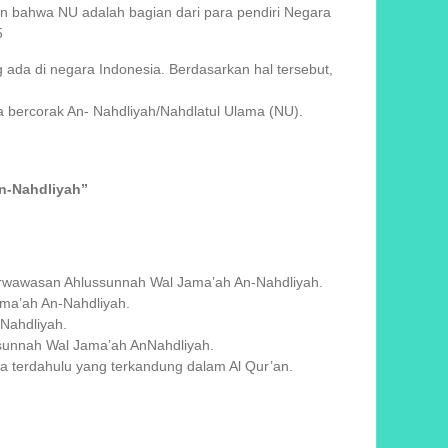
 bahwa NU adalah bagian dari para pendiri Negara
5
da di negara Indonesia. Berdasarkan hal tersebut,
a bercorak An- Nahdliyah/Nahdlatul Ulama (NU).
n-Nahdliyah”
berwawasan Ahlussunnah Wal Jama’ah An-Nahdliyah.
ama’ah An-Nahdliyah.
Nahdliyah.
unnah Wal Jama’ah AnNahdliyah.
a terdahulu yang terkandung dalam Al Qur’an.