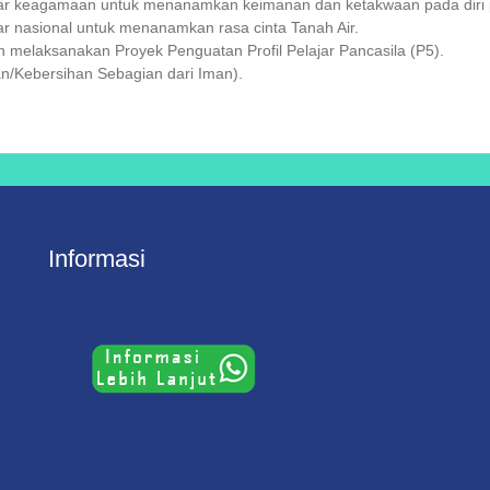
ar keagamaan untuk menanamkan keimanan dan ketakwaan pada diri p
r nasional untuk menanamkan rasa cinta Tanah Air.
melaksanakan Proyek Penguatan Profil Pelajar Pancasila (P5).
n/Kebersihan Sebagian dari Iman).
Informasi