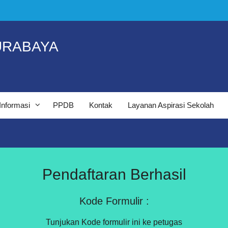
URABAYA
Informasi
PPDB
Kontak
Layanan Aspirasi Sekolah
Pendaftaran Berhasil
Kode Formulir :
Tunjukan Kode formulir ini ke petugas