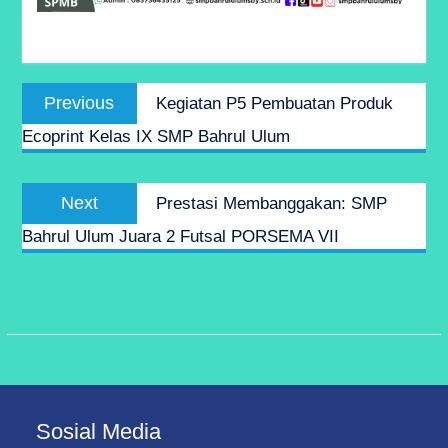
Post
Previous
Previous
Kegiatan P5 Pembuatan Produk
navigation
post:
Ecoprint Kelas IX SMP Bahrul Ulum
Next
Next
Prestasi Membanggakan: SMP
post:
Bahrul Ulum Juara 2 Futsal PORSEMA VII
Sosial Media