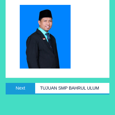
Post
Next
Next
TUJUAN SMP BAHRUL ULUM
navigation
post: