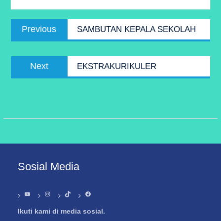
Post
Previous
Previous
SAMBUTAN KEPALA SEKOLAH
navigation
post:
Next
Next
EKSTRAKURIKULER
post:
Sosial Media
YouTube
Instagram
TikTok
Facebook
Ikuti kami di media sosial.