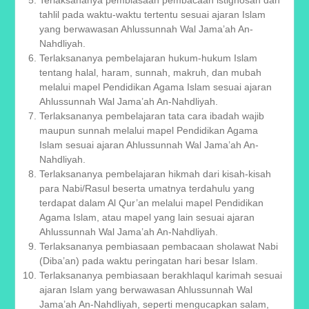
Terlaksananya pembiasaan pembacaan istighosah dan
tahlil pada waktu-waktu tertentu sesuai ajaran Islam
yang berwawasan Ahlussunnah Wal Jama’ah An-
Nahdliyah.
Terlaksananya pembelajaran hukum-hukum Islam
tentang halal, haram, sunnah, makruh, dan mubah
melalui mapel Pendidikan Agama Islam sesuai ajaran
Ahlussunnah Wal Jama’ah An-Nahdliyah.
Terlaksananya pembelajaran tata cara ibadah wajib
maupun sunnah melalui mapel Pendidikan Agama
Islam sesuai ajaran Ahlussunnah Wal Jama’ah An-
Nahdliyah.
Terlaksananya pembelajaran hikmah dari kisah-kisah
para Nabi/Rasul beserta umatnya terdahulu yang
terdapat dalam Al Qur’an melalui mapel Pendidikan
Agama Islam, atau mapel yang lain sesuai ajaran
Ahlussunnah Wal Jama’ah An-Nahdliyah.
Terlaksananya pembiasaan pembacaan sholawat Nabi
(Diba’an) pada waktu peringatan hari besar Islam.
Terlaksananya pembiasaan berakhlaqul karimah sesuai
ajaran Islam yang berwawasan Ahlussunnah Wal
Jama’ah An-Nahdliyah, seperti mengucapkan salam,