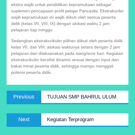
ekstra wajib untuk pendidikan kepramukaan sebagai
suplemen pencapaian profil pelajar Pancasila. Ekstrakuriler
wajib kepramukaan ini wajib diikuti oleh semua peserta
didik (kelas VII, VIII, IX) dengan alokasi waktu 2 jam
pelajaran tiap minggu.
Sedangkan ekstrakurikuler pilihan diikuti oleh peserta didik
kelas VII, dan VIII, alokasi waktunya setara dengan 2 jam
pelajaran dan dilaksanakan pada siang/sore hari. Kegiatan
ekstrakurikuler bersifat dinamis sesuai dengan input dan
bakat minat peserta didik, sehingga mampu menggali
potensi peserta didik.
Post
Previous
Previous
TUJUAN SMP BAHRUL ULUM
navigation
post:
Next
Next
Kegiatan Terprogram
post: